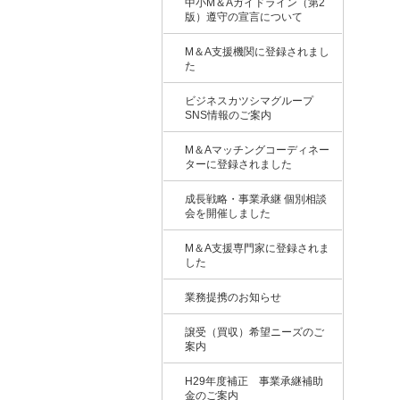
中小M＆Aガイドライン（第2
版）遵守の宣言について
M＆A支援機関に登録されまし
た
ビジネスカツシマグループ
SNS情報のご案内
M＆Aマッチングコーディネー
ターに登録されました
成長戦略・事業承継 個別相談
会を開催しました
M＆A支援専門家に登録されま
した
業務提携のお知らせ
譲受（買収）希望ニーズのご
案内
H29年度補正 事業承継補助
金のご案内