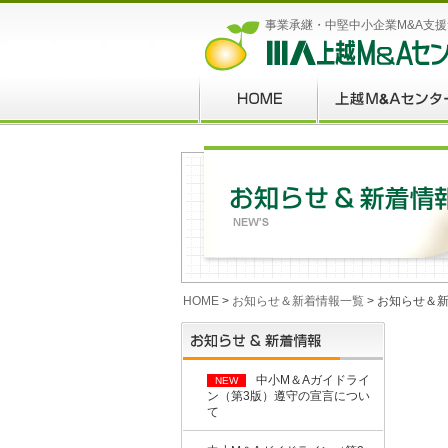
事業承継・中堅中小企業M&A支
HOME
>
お知らせ＆新着情報一覧
> お知らせ＆
中小M＆Aガイドライ
NEW
ン（第3版）遵守の宣言につい
て