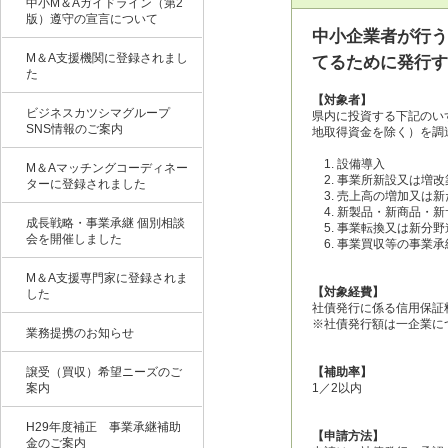
中小M＆Aガイドライン（第2
版）遵守の宣言について
中小企業者が行う
M＆A支援機関に登録されまし
てるために発行す
た
【対象者】
ビジネスカツシマグループ
県内に投資する下記のい
SNS情報のご案内
地取得資金を除く）を調
1. 設備導入
M＆Aマッチングコーディネー
2. 事業所新設又は増改
ターに登録されました
3. 売上高の増加又は
4. 新製品・新商品・
成長戦略・事業承継 個別相談
5. 事業転換又は新分
会を開催しました
6. 事業買収等の事業承
M＆A支援専門家に登録されま
【対象経費】
した
社債発行に係る信用保証
※社債発行額は一企業につ
業務提携のお知らせ
譲受（買収）希望ニーズのご
【補助率】
案内
1／2以内
H29年度補正 事業承継補助
【申請方法】
金のご案内