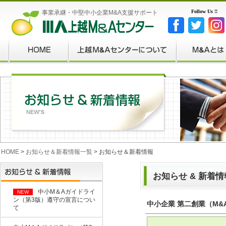
Follow Us !!
事業承継・中堅中小企業M&A支援サポート
HOME
>
お知らせ＆新着情報一覧
> お知らせ＆新着情報
お知らせ & 新着
中小M＆Aガイドライ
NEW
ン（第3版）遵守の宣言につい
中小企業 第二創業（M
て