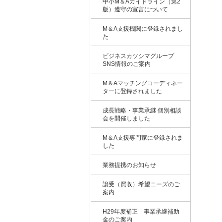
中小M＆Aガイドライン（第2
版）遵守の宣言について
M＆A支援機関に登録されまし
た
ビジネスカツシマグループ
SNS情報のご案内
M＆Aマッチングコーディネー
ターに登録されました
成長戦略・事業承継 個別相談
会を開催しました
M＆A支援専門家に登録されま
した
業務提携のお知らせ
譲受（買収）希望ニーズのご
案内
H29年度補正 事業承継補助
金のご案内