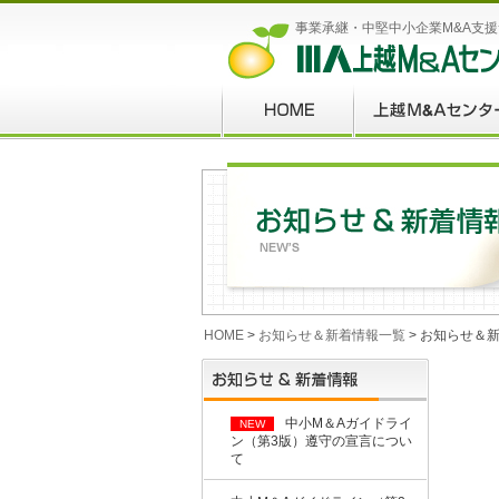
事業承継・中堅中小企業M&A支
HOME
>
お知らせ＆新着情報一覧
> お知らせ＆
中小M＆Aガイドライ
NEW
ン（第3版）遵守の宣言につい
て